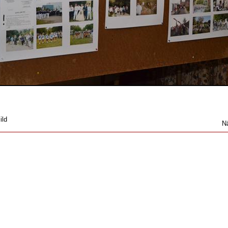
ild
N